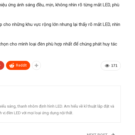
ệu ứng ánh sáng đều, mịn, không nhìn rõ từng mắt LED, phù
cho những khu vực rộng lớn nhưng lại thấy rõ mắt LED, nhìn
 chọn cho mình loại đèn phù hợp nhất để chúng phát huy tác
+
ReddIt
171
s
iếu sáng, thanh nhôm định hình LED. Am hiểu về kĩ thuật lắp đặt và
 vị đèn LED với mọi loại ứng dụng nội thất.
NEXT POST