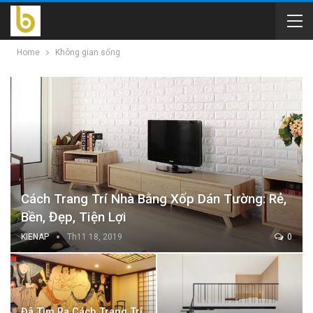
Home
Không gian sống
Cách Trang Trí Nhà Bằng Xốp Dán Tường: Rẻ,
Bền, Đẹp, Tiện Lợi
KIENAP
Th11 18, 2019
0
Đã Tìm Ra Cách Trang Trí