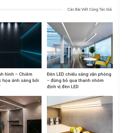
Các Bài Viết Cùng Tác Giả
nh hình – Chiêm
Đèn LED chiếu sáng văn phòng
 họa ánh sáng bởi
– đừng bỏ qua thanh nhôm
ĩ
định vị đèn LED