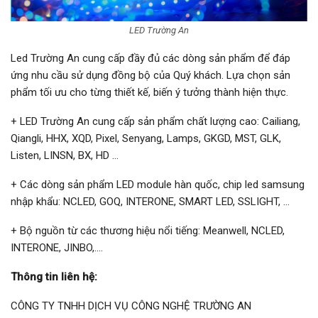
LED Trường An
Led Trường An cung cấp đầy đủ các dòng sản phẩm để đáp
ứng nhu cầu sử dụng đồng bộ của Quý khách. Lựa chọn sản
phẩm tối ưu cho từng thiết kế, biến ý tưởng thành hiện thực.
+ LED Trường An cung cấp sản phẩm chất lượng cao: Cailiang,
Qiangli, HHX, XQD, Pixel, Senyang, Lamps, GKGD, MST, GLK,
Listen, LINSN, BX, HD …
+ Các dòng sản phẩm LED module hàn quốc, chip led samsung
nhập khẩu: NCLED, GOQ, INTERONE, SMART LED, SSLIGHT, …
+ Bộ nguồn từ các thương hiệu nổi tiếng: Meanwell, NCLED,
INTERONE, JINBO,….
Thông tin liên hệ:
CÔNG TY TNHH DỊCH VỤ CÔNG NGHỆ TRƯỜNG AN